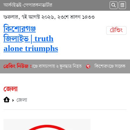
আর্কাইভ
ই-পেপার
কনভার্টার
শুক্রবার, ৭ই আগস্ট ২০২৬, ২৩শে শ্রাবণ ১৪৩৩
কিশোরগঞ্জ
ট্রেন্ডিং
জিলাইভ | truth
alone triumphs
কিশোরগঞ্জে বাসচাপায় ২ স্কুলছাত্র নিহত
কিশোরগঞ্জে সাবেক পৌর 
ব্রেকিং নিউজ :
জেলা
জেলা