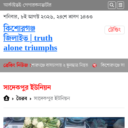
আর্কাইভ
ই-পেপার
কনভার্টার
শনিবার, ৮ই আগস্ট ২০২৬, ২৪শে শ্রাবণ ১৪৩৩
কিশোরগঞ্জ
ট্রেন্ডিং
জিলাইভ | truth
alone triumphs
কিশোরগঞ্জে বাসচাপায় ২ স্কুলছাত্র নিহত
কিশোরগঞ্জে সাবেক 
ব্রেকিং নিউজ :
সাদেকপুর ইউনিয়ন
সাদেকপুর ইউনিয়ন
ভৈরব