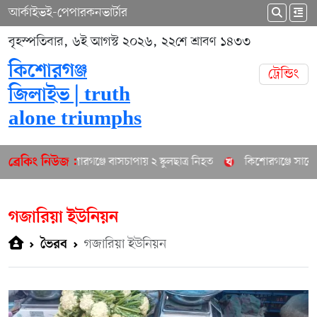
আর্কাইভ
ই-পেপার
কনভার্টার
বৃহস্পতিবার, ৬ই আগস্ট ২০২৬, ২২শে শ্রাবণ ১৪৩৩
কিশোরগঞ্জ
ট্রেন্ডিং
জিলাইভ | truth
alone triumphs
কিশোরগঞ্জে বাসচাপায় ২ স্কুলছাত্র নিহত
কিশোরগঞ্জে সাবেক প
ব্রেকিং নিউজ :
গজারিয়া ইউনিয়ন
গজারিয়া ইউনিয়ন
ভৈরব