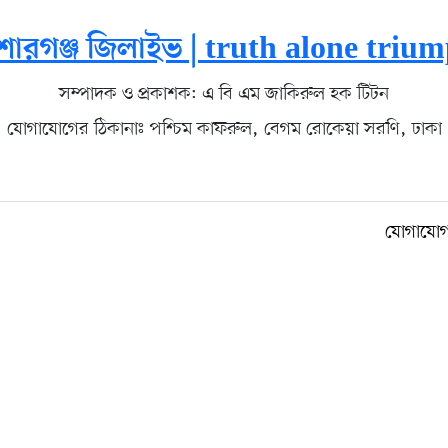
োরগঞ্জ জিলাইভ | truth alone triu
সম্পাদক ও প্রকাশক: এ বি এম জাকিরুল হক টিটন
যোগাযোগের ঠিকানাঃ পশ্চিম কাফরুল, বেগম রোকেয়া সরণি, ঢাকা
যোগাযো