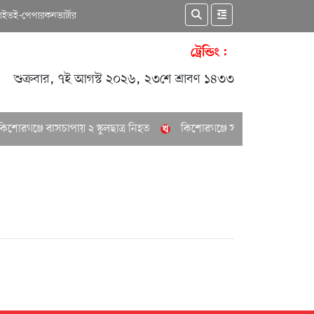
কাইভ
ই-পেপার
কনভার্টার
ট্রেন্ডিং :
শুক্রবার, ৭ই আগস্ট ২০২৬, ২৩শে শ্রাবণ ১৪৩৩
োরগঞ্জে বাসচাপায় ২ স্কুলছাত্র নিহত
কিশোরগঞ্জে সাবেক পৌর মেয়রের বাসা