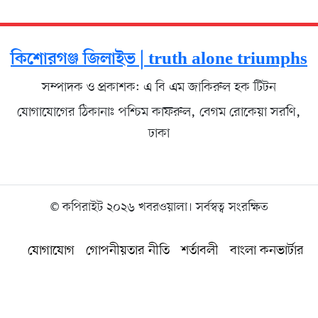
কিশোরগঞ্জ জিলাইভ | truth alone triumphs
সম্পাদক ও প্রকাশক: এ বি এম জাকিরুল হক টিটন
যোগাযোগের ঠিকানাঃ পশ্চিম কাফরুল, বেগম রোকেয়া সরণি,
ঢাকা
© কপিরাইট ২০২৬ খবরওয়ালা। সর্বস্বত্ব সংরক্ষিত
যোগাযোগ
গোপনীয়তার নীতি
শর্তাবলী
বাংলা কনভার্টার