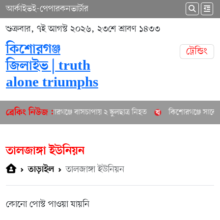
আর্কাইভ
ই-পেপার
কনভার্টার
শুক্রবার, ৭ই আগস্ট ২০২৬, ২৩শে শ্রাবণ ১৪৩৩
কিশোরগঞ্জ
ট্রেন্ডিং
জিলাইভ | truth
alone triumphs
কিশোরগঞ্জে বাসচাপায় ২ স্কুলছাত্র নিহত
কিশোরগঞ্জে সাবেক প
ব্রেকিং নিউজ :
তালজাঙ্গা ইউনিয়ন
তালজাঙ্গা ইউনিয়ন
তাড়াইল
কোনো পোস্ট পাওয়া যায়নি