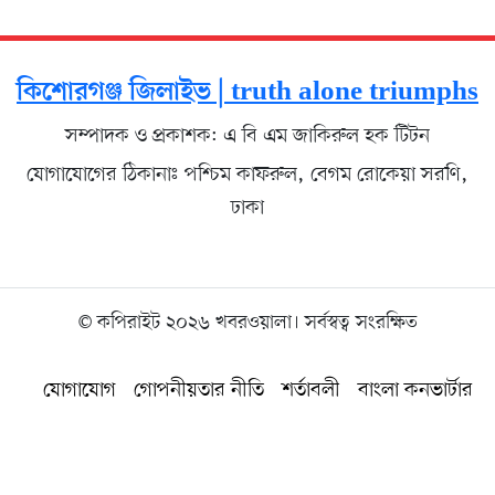
কিশোরগঞ্জ জিলাইভ | truth alone triumphs
সম্পাদক ও প্রকাশক: এ বি এম জাকিরুল হক টিটন
যোগাযোগের ঠিকানাঃ পশ্চিম কাফরুল, বেগম রোকেয়া সরণি,
ঢাকা
© কপিরাইট ২০২৬ খবরওয়ালা। সর্বস্বত্ব সংরক্ষিত
যোগাযোগ
গোপনীয়তার নীতি
শর্তাবলী
বাংলা কনভার্টার