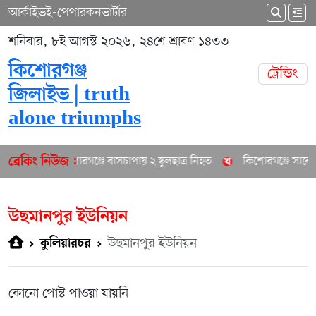
আর্কাইভ
ই-পেপার
কনভার্টার
শনিবার, ৮ই আগস্ট ২০২৬, ২৪শে শ্রাবণ ১৪৩৩
কিশোরগঞ্জ
ট্রেন্ডিং
জিলাইভ | truth
alone triumphs
কিশোরগঞ্জে বাসচাপায় ২ স্কুলছাত্র নিহত
কিশোরগঞ্জে সাবেক প
ব্রেকিং নিউজ :
উছমানপুর ইউনিয়ন
উছমানপুর ইউনিয়ন
কুলিয়ারচর
কোনো পোস্ট পাওয়া যায়নি