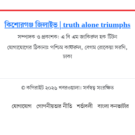
কিশোরগঞ্জ জিলাইভ | truth alone triumphs
সম্পাদক ও প্রকাশক: এ বি এম জাকিরুল হক টিটন
যোগাযোগের ঠিকানাঃ পশ্চিম কাফরুল, বেগম রোকেয়া সরণি,
ঢাকা
© কপিরাইট ২০২৬ খবরওয়ালা। সর্বস্বত্ব সংরক্ষিত
যোগাযোগ
গোপনীয়তার নীতি
শর্তাবলী
বাংলা কনভার্টার