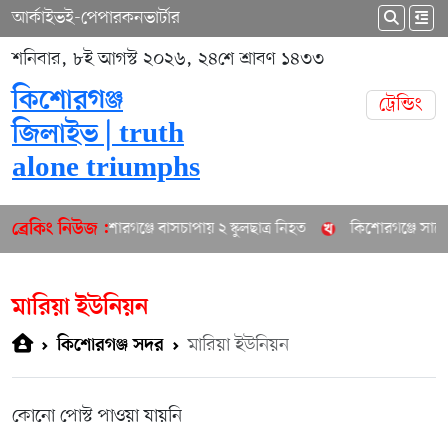
আর্কাইভ
ই-পেপার
কনভার্টার
শনিবার, ৮ই আগস্ট ২০২৬, ২৪শে শ্রাবণ ১৪৩৩
কিশোরগঞ্জ
ট্রেন্ডিং
জিলাইভ | truth
alone triumphs
কিশোরগঞ্জে বাসচাপায় ২ স্কুলছাত্র নিহত
কিশোরগঞ্জে সাবেক 
ব্রেকিং নিউজ :
মারিয়া ইউনিয়ন
মারিয়া ইউনিয়ন
কিশোরগঞ্জ সদর
কোনো পোস্ট পাওয়া যায়নি