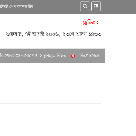
কাইভ
ই-পেপার
কনভার্টার
ট্রেন্ডিং :
শুক্রবার, ৭ই আগস্ট ২০২৬, ২৩শে শ্রাবণ ১৪৩৩
োরগঞ্জে বাসচাপায় ২ স্কুলছাত্র নিহত
কিশোরগঞ্জে সাবেক পৌর মেয়রের বাসা