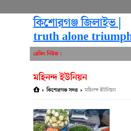
কিশোরগঞ্জ জিলাইভ |
truth alone triump
ব্রেকিং নিউজ :
মহিনন্দ ইউনিয়ন
মহিনন্দ ইউনিয়ন
কিশোরগঞ্জ সদর