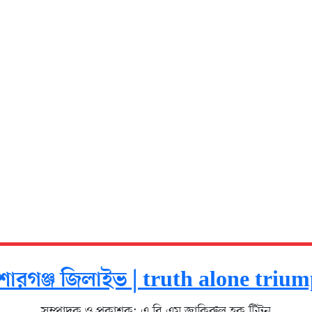
োরগঞ্জ জিলাইভ | truth alone triu
সম্পাদক ও প্রকাশক: এ বি এম জাকিরুল হক টিটন