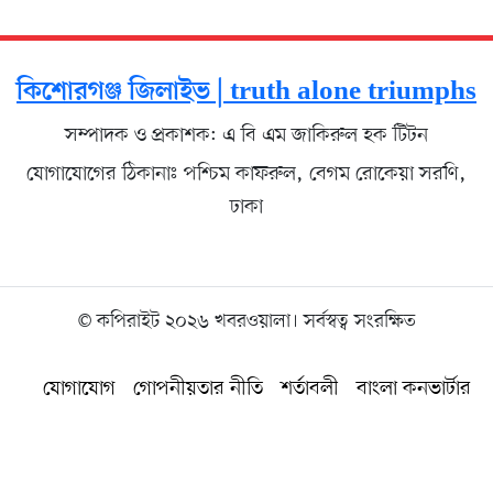
কিশোরগঞ্জ জিলাইভ | truth alone triumphs
সম্পাদক ও প্রকাশক: এ বি এম জাকিরুল হক টিটন
যোগাযোগের ঠিকানাঃ পশ্চিম কাফরুল, বেগম রোকেয়া সরণি,
ঢাকা
© কপিরাইট ২০২৬ খবরওয়ালা। সর্বস্বত্ব সংরক্ষিত
যোগাযোগ
গোপনীয়তার নীতি
শর্তাবলী
বাংলা কনভার্টার