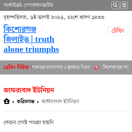
আর্কাইভ
ই-পেপার
কনভার্টার
বৃহস্পতিবার, ৬ই আগস্ট ২০২৬, ২২শে শ্রাবণ ১৪৩৩
কিশোরগঞ্জ
ট্রেন্ডিং
জিলাইভ | truth
alone triumphs
কিশোরগঞ্জে বাসচাপায় ২ স্কুলছাত্র নিহত
কিশোরগঞ্জে সাবেক 
ব্রেকিং নিউজ :
জাফরাবাদ ইউনিয়ন
জাফরাবাদ ইউনিয়ন
করিমগঞ্জ
কোনো পোস্ট পাওয়া যায়নি