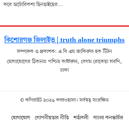
করে অটোরিকশা ছিনতাইয়ের…
কিশোরগঞ্জ জিলাইভ | truth alone triumphs
সম্পাদক ও প্রকাশক: এ বি এম জাকিরুল হক টিটন
যোগাযোগের ঠিকানাঃ পশ্চিম কাফরুল, বেগম রোকেয়া সরণি,
ঢাকা
© কপিরাইট ২০২৬ খবরওয়ালা। সর্বস্বত্ব সংরক্ষিত
যোগাযোগ
গোপনীয়তার নীতি
শর্তাবলী
বাংলা কনভার্টার