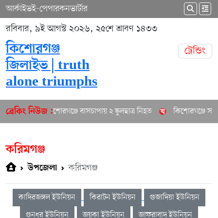
আর্কাইভ
ই-পেপার
কনভার্টার
রবিবার, ৯ই আগস্ট ২০২৬, ২৫শে শ্রাবণ ১৪৩৩
কিশোরগঞ্জ
ট্রেন্ডিং
জিলাইভ | truth
alone triumphs
কিশোরগঞ্জে বাসচাপায় ২ স্কুলছাত্র নিহত
কিশোরগঞ্জে সাবেক 
ব্রেকিং নিউজ :
করিমগঞ্জ
করিমগঞ্জ
উপজেলা
কাদিরজঙ্গল ইউনিয়ন
কিরাটন ইউনিয়ন
গুজাদিয়া ইউনিয়ন
গুনধর ইউনিয়ন
জয়কা ইউনিয়ন
জাফরাবাদ ইউনিয়ন