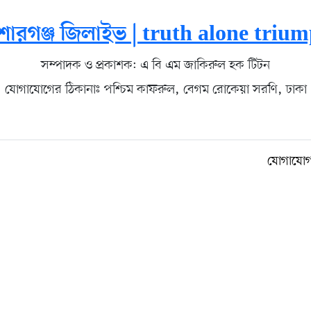
োরগঞ্জ জিলাইভ | truth alone triu
সম্পাদক ও প্রকাশক: এ বি এম জাকিরুল হক টিটন
যোগাযোগের ঠিকানাঃ পশ্চিম কাফরুল, বেগম রোকেয়া সরণি, ঢাকা
যোগাযো