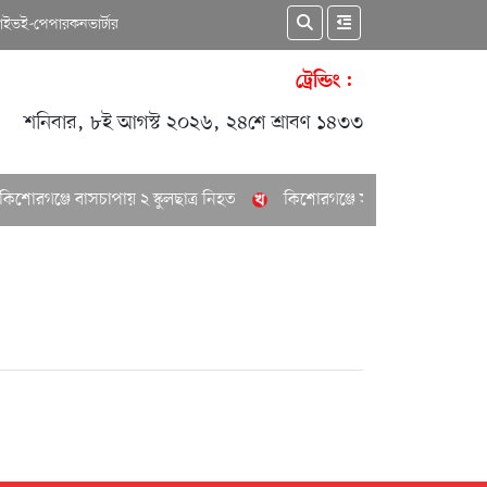
কাইভ
ই-পেপার
কনভার্টার
ট্রেন্ডিং :
শনিবার, ৮ই আগস্ট ২০২৬, ২৪শে শ্রাবণ ১৪৩৩
শোরগঞ্জে বাসচাপায় ২ স্কুলছাত্র নিহত
কিশোরগঞ্জে সাবেক পৌর মেয়রের বাস