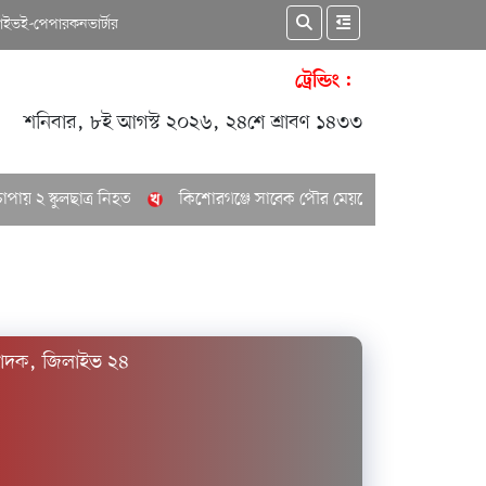
কাইভ
ই-পেপার
কনভার্টার
ট্রেন্ডিং :
শনিবার, ৮ই আগস্ট ২০২৬, ২৪শে শ্রাবণ ১৪৩৩
হত
কিশোরগঞ্জে সাবেক পৌর মেয়রের বাসা থেকে ঝুলন্ত মরদেহ উদ্ধার
পাদক, জিলাইভ ২৪