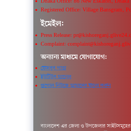
Dhaka Office: 86 New Eskaton, Dhaka
Registered Office: Village Bansgram, P
ইমেইল:
Press Release: pr@kishoreganj.glive24
Complaint: complaint@kishoreganj.gli
অন্যান্য মাধ্যমে যোগাযোগ:
ফেসবুব পাতা
ইউটিউব চ্যানেল
গুগোল নিউজে আমাদের ফলো করুন
বাংলাদেশ এর জেলা ও উপজেলার সাইটসমূহের ত