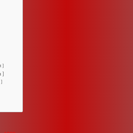
 ]
 ]
 ]